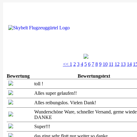
<<
1
2
3
4
5
6
7
8
9
10
11
12
13
14
1
Bewertung
Bewertungstext
toll !
Alles super gelaufen!!
Alles reibungslos. Vielen Dank!
Wunderschöne Ware, schneller Versand, gerne wiede
DANKE
Super!!!
das ging sehr flott nur weiter so danke